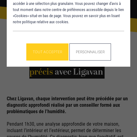
accéder à une sélection plus granulaire. Vous pouvez changer d'avis à
tout moment dans notre centre de préférences accessible depuis le lien
«Cookies» situé en bas de page. Vous pouvez en savoir plus en lisant
notre politique relative aux cookies.
TOUT ACCEPTER
PERSONNALISER
L’importance du
diagnostic
précis
avec Ligavan
Chez Ligavan, chaque intervention peut être précédée par un
diagnostic approfondi réalisé par un conseiller formé aux
problématiques de l’humidité.
Pendant 1h30, une analyse approfondie de votre maison,
incluant l’intérieur et l’extérieur, permet de déterminer les
causes de l’humidité. Ce diagnostic, bien que facultatif, est