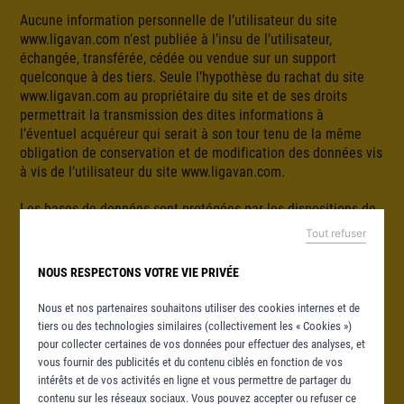
Aucune information personnelle de l’utilisateur du site
www.ligavan.com n’est publiée à l’insu de l’utilisateur,
échangée, transférée, cédée ou vendue sur un support
quelconque à des tiers. Seule l’hypothèse du rachat du site
www.ligavan.com au propriétaire du site et de ses droits
permettrait la transmission des dites informations à
l’éventuel acquéreur qui serait à son tour tenu de la même
obligation de conservation et de modification des données vis
à vis de l’utilisateur du site www.ligavan.com.
Les bases de données sont protégées par les dispositions de
la loi du 1er juillet 1998 transposant la directive 96/9 du 11
Tout refuser
mars 1996 relative à la protection juridique des bases de
données.
NOUS RESPECTONS VOTRE VIE PRIVÉE
Nous et nos partenaires souhaitons utiliser des cookies internes et de
tiers ou des technologies similaires (collectivement les « Cookies »)
pour collecter certaines de vos données pour effectuer des analyses, et
vous fournir des publicités et du contenu ciblés en fonction de vos
intérêts et de vos activités en ligne et vous permettre de partager du
contenu sur les réseaux sociaux. Vous pouvez accepter ou refuser ce