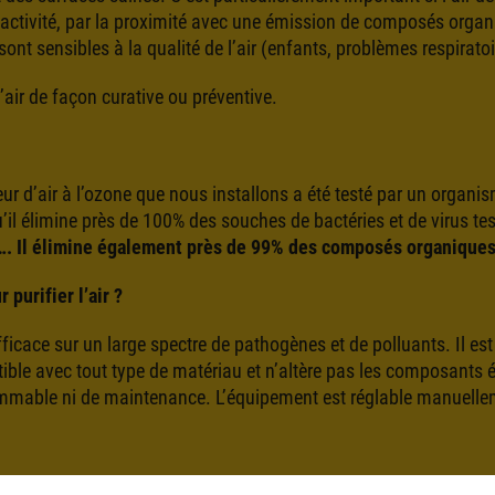
re activité, par la proximité avec une émission de composés orga
sont sensibles à la qualité de l’air (enfants, problèmes respirato
 l’air de façon curative ou préventive.
ateur d’air à l’ozone que nous installons a été testé par un org
u’il élimine près de 100% des souches de bactéries et de virus t
. Il élimine également près de 99% des composés organiques 
purifier l’air ?
fficace sur un large spectre de pathogènes et de polluants. Il es
ible avec tout type de matériau et n’altère pas les composants é
sommable ni de maintenance. L’équipement est réglable manuell
 est conçu et fabriqué en France, par une société française, souc