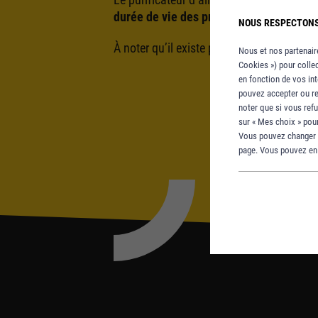
durée de vie des produits.
NOUS RESPECTONS 
À noter qu’il existe plusieurs modèles de b
Nous et nos partenaire
Cookies ») pour collec
en fonction de vos int
pouvez accepter ou ref
noter que si vous ref
sur « Mes choix » pour
Vous pouvez changer d
page. Vous pouvez en s