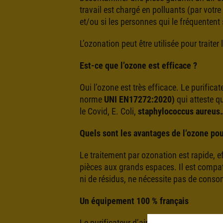
travail est chargé en polluants (par vot
et/ou si les personnes qui le fréquentent 
L’ozonation peut être utilisée pour traiter
Est-ce que l’ozone est efficace ?
Oui l’ozone est très efficace. Le purific
norme
UNI EN17272:2020)
qui atteste q
le Covid, E. Coli,
staphylococcus aureus…
Quels sont les avantages de l’ozone pour 
Le traitement par ozonation est rapide, e
pièces aux grands espaces. Il est compat
ni de résidus, ne nécessite pas de con
Un équipement 100 % français
Le purificateur d’air que nous installons