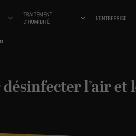
TRAITEMENT
L’ENTREPRISE
D’HUMIDITÉ
es
Renforcement de struct
Capricorne
Remontées capillaires
Traitement préventif du 
Lyctus
Qualité de l’air
désinfecter l’air et 
Vrillette