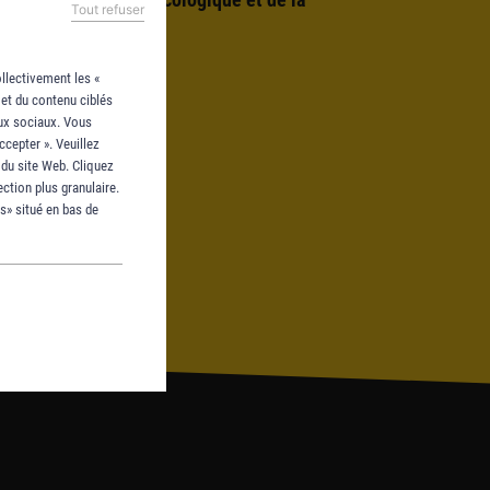
Tout refuser
ollectivement les «
 et du contenu ciblés
aux sociaux. Vous
cepter ». Veuillez
 du site Web. Cliquez
ction plus granulaire.
s
s» situé en bas de