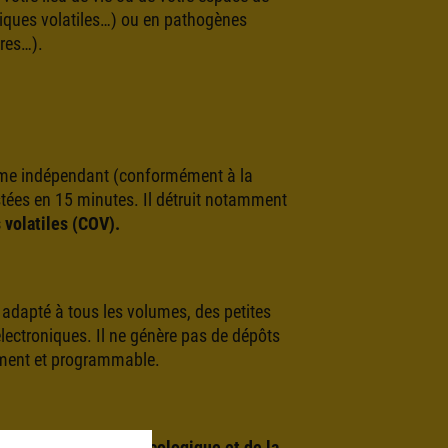
niques volatiles…) ou en pathogènes
ires…).
anisme indépendant (conformément à la
estées en 15 minutes. Il détruit notamment
volatiles (COV).
t adapté à tous les volumes, des petites
lectroniques. Il ne génère pas de dépôts
ement et programmable.
ieuse de son
impact écologique et de la