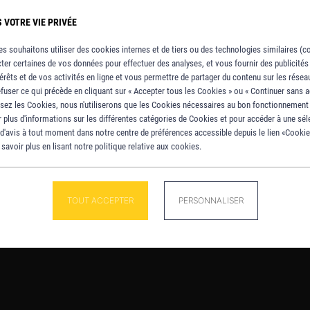
VOTRE VIE PRIVÉE
oîtiers selon la superficie à traiter.
s souhaitons utiliser des cookies internes et de tiers ou des technologies similaires (c
ter certaines de vos données pour effectuer des analyses, et vous fournir des publicités
érêts et de vos activités en ligne et vous permettre de partager du contenu sur les rése
user ce qui précède en cliquant sur « Accepter tous les Cookies » ou « Continuer sans ac
usez les Cookies, nous n'utiliserons que les Cookies nécessaires au bon fonctionnement
 plus d'informations sur les différentes catégories de Cookies et pour accéder à une séle
Panneau de gestion des cookie
'avis à tout moment dans notre centre de préférences accessible depuis le lien «Cookie
TOUS LES ARTICLES
avoir plus en lisant notre politique relative aux cookies.
TOUT ACCEPTER
PERSONNALISER